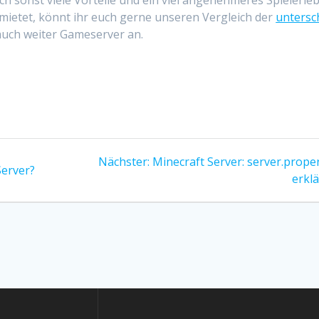
ch sonst viele Vorteile und ein viel angenehmeres Spielerle
 mietet, könnt ihr euch gerne unseren Vergleich der
untersc
 auch weiter Gameserver an.
Nächster
Nächster:
Minecraft Server: server.prope
Server?
Beitrag:
erklä