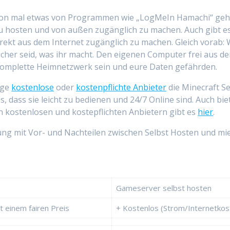
hon mal etwas von Programmen wie „LogMeIn Hamachi“ gehör
hosten und von außen zugänglich zu machen. Auch gibt es 
kt aus dem Internet zugänglich zu machen. Gleich vorab: W
sicher seid, was ihr macht. Den eigenen Computer frei aus 
 komplette Heimnetzwerk sein und eure Daten gefährden.
ige
kostenlose
oder
kostenpflichte Anbieter
die Minecraft S
s, dass sie leicht zu bedienen und 24/7 Online sind. Auch b
en kostenlosen und kostepflichten Anbietern gibt es
hier
.
tung mit Vor- und Nachteilen zwischen Selbst Hosten und m
Gameserver selbst hosten
t einem fairen Preis
+ Kostenlos (Strom/Internetko