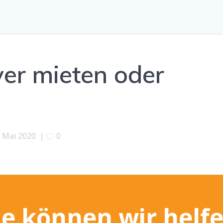
ver mieten oder
. Mai 2020
|
0
e können wir helf