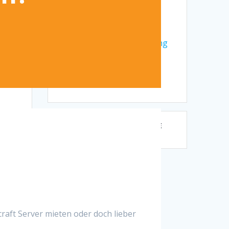
Beiträge
MinecraftInfo.de
Impressum
Datenschutzerklärung
Partnernetzwerk
USA-Wiki.de
HowToTech.de
NEUESTE KOMMENTARE
ecraft Server mieten oder doch lieber