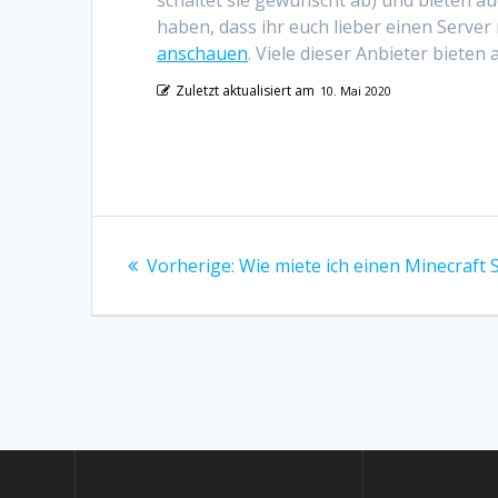
schaltet sie gewünscht ab) und bieten au
haben, dass ihr euch lieber einen Server
anschauen
. Viele dieser Anbieter bieten
Zuletzt aktualisiert am
10. Mai 2020
Beitragsnavigation
Vorheriger
Vorherige:
Wie miete ich einen Minecraft 
Beitrag: